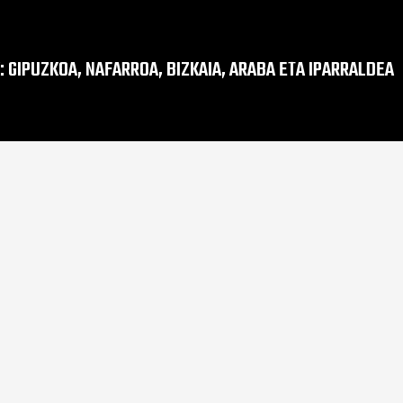
: GIPUZKOA, NAFARROA, BIZKAIA, ARABA ETA IPARRALDEA