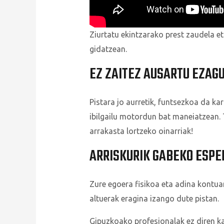
Ziurtatu ekintzarako prest zaudela et
gidatzean.
EZ ZAITEZ AUSARTU EZAG
Pistara jo aurretik, funtsezkoa da ka
ibilgailu motordun bat maneiatzean. T
arrakasta lortzeko oinarriak!
ARRISKURIK GABEKO ESPE
Zure egoera fisikoa eta adina kontuan
altuerak eragina izango dute pistan.
Gipuzkoako profesionalak ez diren ka