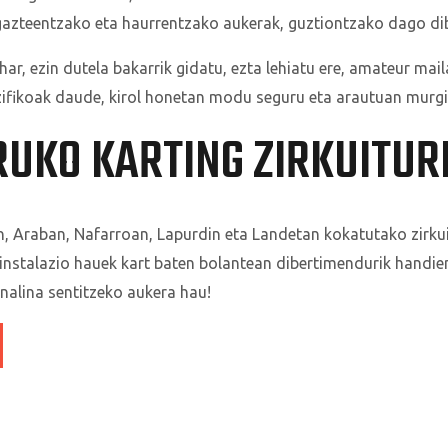
azteentzako eta haurrentzako aukerak, guztiontzako dago dib
ar, ezin dutela bakarrik gidatu, ezta lehiatu ere, amateur mai
fikoak daude, kirol honetan modu seguru eta arautuan murgi
RUKO KARTING ZIRKUITUR
 Araban, Nafarroan, Lapurdin eta Landetan kokatutako zirkuit
nstalazio hauek kart baten bolantean dibertimendurik handien
nalina sentitzeko aukera hau!