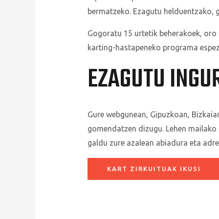
bermatzeko. Ezagutu helduentzako, g
Gogoratu 15 urtetik beherakoek, oro h
karting-hastapeneko programa espezi
EZAGUTU INGU
Gure webgunean, Gipuzkoan, Bizkaian,
gomendatzen dizugu. Lehen mailako i
galdu zure azalean abiadura eta adre
KART ZIRKUITUAK IKUSI