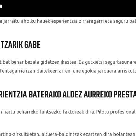
a jarraitu aholku hauek esperientzia zirraragarri eta seguru ba
UTZARIK GABE
rt bat behar bezala gidatzen ikastea. Ez gutxietsi segurtasuna
entagarria izan daitekeen arren, une egokia jarduera arriskuts
RIENTZIA BATERAKO ALDEZ AURREKO PREST
 hartu beharreko funtsezko faktoreak dira. Pilotu profesionala
rting-zirkuituetan, altuera-baldintzak ezartzen dira bolante