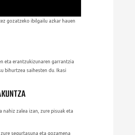
tez gozatzeko ibilgailu azkar hauen
ren eta erantzukizunaren garrantzia
u bihurtzea saihesten du. Ikasi
AKUNTZA
 nahiz zalea izan, zure pisuak eta
an zure segurtasuna eta gozamena