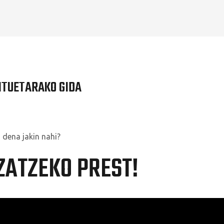
ITUETARAKO GIDA
 dena jakin nahi?
ZATZEKO PREST!