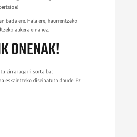
ertsioa!
lan bada ere. Hala ere, haurrentzako
ltzeko aukera emanez.
IK ONENAK!
u zirraragarri sorta bat
a eskaintzeko diseinatuta daude. Ez