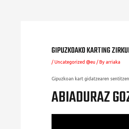
GIPUZKOAKO KARTING ZIRKU
/
Uncategorized @eu
/ By
arriaka
Gipuzkoan kart gidatzearen sentitzen
ABIADURAZ GO